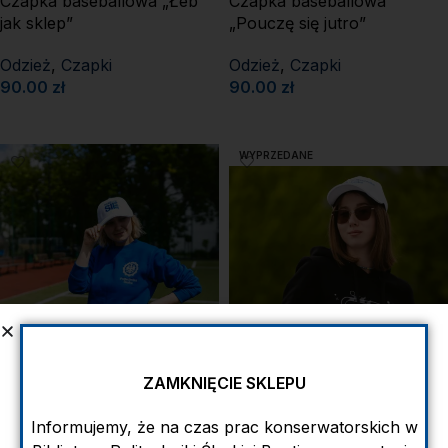
Czapka baseballowa „Łeb
Czapka baseballowa
jak sklep”
„Pouczę się jutro”
Odzież
,
Czapki
Odzież
,
Czapki
90.00
zł
90.00
zł
DODAJ DO KOSZYKA
DODAJ DO KOSZYKA
WYPRZEDANE
Czapka baseballowa
ZAMKNIĘCIE SKLEPU
„Pouczę się jutro”
Czapka baseballowa „PŚ”
Informujemy, że na czas prac konserwatorskich w
Odzież
,
Czapki
Odzież
,
Czapki